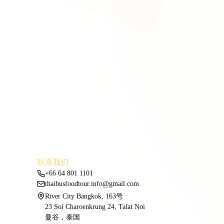
联系我们
+66 64 801 1101
thaibusfoodtour.info@gmail.com
River City Bangkok, 163号
23 Soi Charoenkrung 24, Talat Noi
曼谷，泰国