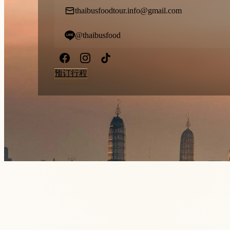
thaibusfoodtour.info@gmail.com
@thaibusfood
预订行程