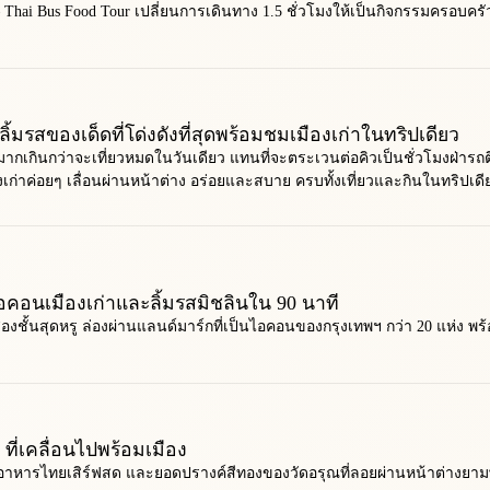
 Thai Bus Food Tour เปลี่ยนการเดินทาง 1.5 ชั่วโมงให้เป็นกิจกรรมครอบครัวท
ิ้มรสของเด็ดที่โด่งดังที่สุดพร้อมชมเมืองเก่าในทริปเดียว
กเกินกว่าจะเที่ยวหมดในวันเดียว แทนที่จะตระเวนต่อคิวเป็นชั่วโมงฝ่ารถติดท
เก่าค่อยๆ เลื่อนผ่านหน้าต่าง อร่อยและสบาย ครบทั้งเที่ยวและกินในทริปเดี
ชมไอคอนเมืองเก่าและลิ้มรสมิชลินใน 90 นาที
ชั้นสุดหรู ล่องผ่านแลนด์มาร์กที่เป็นไอคอนของกรุงเทพฯ กว่า 20 แห่ง พร้
ที่เคลื่อนไปพร้อมเมือง
อาหารไทยเสิร์ฟสด และยอดปรางค์สีทองของวัดอรุณที่ลอยผ่านหน้าต่างยา