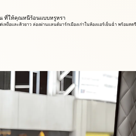
็น ที่ให้คุณหนีร้อนแบบหรูหรา
่เหงื่อและคิวยาว ล่องผ่านแลนด์มาร์กเมืองเก่าในห้องแอร์เย็นฉ่ำ พร้อมสตรีทฟู