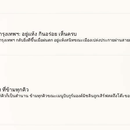
กรุงเทพฯ: อยู่แห้ง กินอร่อย เห็นครบ
กรุงเทพฯ กลับยิ่งดีขึ้นเมื่อฝนตก อยู่แห้งสนิทขณะเมืองเปล่งประกายผ่านสายฝน 
 ที่ข้ามทุกคิว
คิวก็เป็นตำนาน ข้ามทุกคิวขณะเมนูบิบกูร์มองด์มิชลินถูกเสิร์ฟสดถึงโต๊ะข