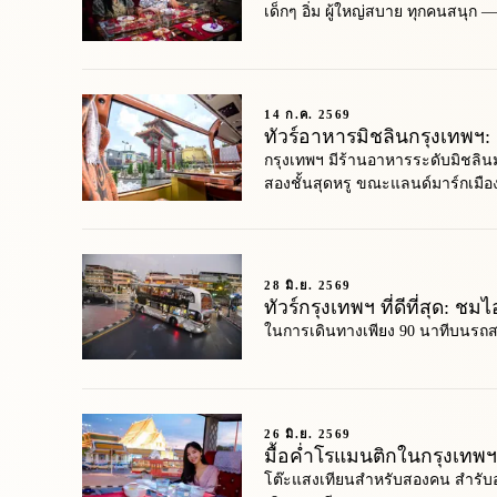
เด็กๆ อิ่ม ผู้ใหญ่สบาย ทุกคนสนุก —
14 ก.ค. 2569
ทัวร์อาหารมิชลินกรุงเทพฯ: ล
กรุงเทพฯ มีร้านอาหารระดับมิชลินมา
สองชั้นสุดหรู ขณะแลนด์มาร์กเมือง
28 มิ.ย. 2569
ทัวร์กรุงเทพฯ ที่ดีที่สุด: 
ในการเดินทางเพียง 90 นาทีบนรถสอง
26 มิ.ย. 2569
มื้อค่ำโรแมนติกในกรุงเทพฯ 
โต๊ะแสงเทียนสำหรับสองคน สำรับ