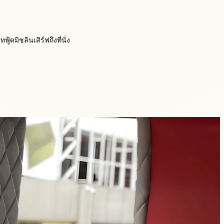
้ดมิชลินเสิร์ฟถึงที่นั่ง